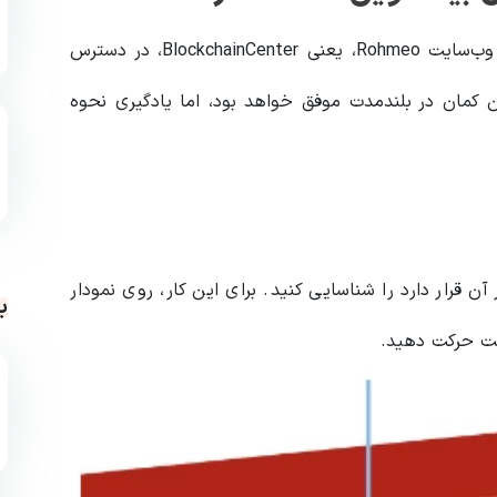
هر دو نسخه V1 و V2 نمودار رنگین کمان بیت‌کوین در وب‌سایت Rohmeo، یعنی BlockchainCenter، در دسترس
ن کمان در بلندمدت موفق خواهد بود، اما یادگیری نحوه
قیمت BTC در حال حاضر در آن قرار دارد را شناسایی کنید. برای این کار، روی نمودار
ب
مت حرکت دهید.