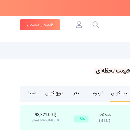
قیمت ارز دیجیتال
قیمت لحظه‌ای
بیت کوین
اتریوم
تتر
دوج کوین
شیبا
بیت کوین
$
98,321.00
1.50٪
(BTC)
6,829,098,908
تومان