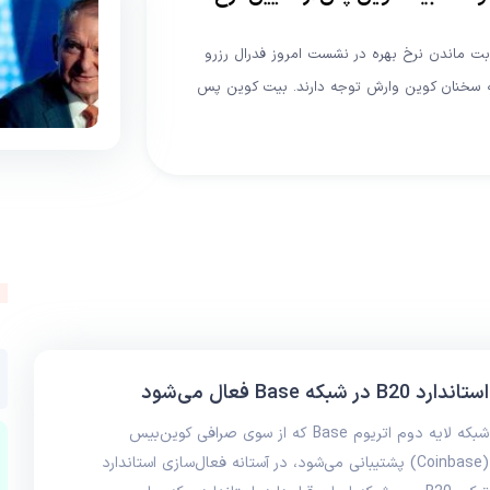
CME Fed احتمال ۹۹ درصدی برای ثابت ماندن نرخ بهره در نشست امروز فدرال رزرو
 به سخنان کوین وارش توجه دارند. بیت کوین پس
استاندارد B20 در شبکه Base فعال می‌شود
شبکه لایه دوم اتریوم Base که از سوی صرافی کوین‌بیس
(Coinbase) پشتیبانی می‌شود، در آستانه فعال‌سازی استاندارد