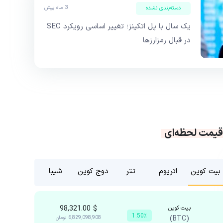
3 ماه پیش
دسته‌بندی نشده
یک سال با پل اتکینز؛ تغییر اساسی رویکرد SEC
در قبال رمزارزها
قیمت لحظه‌ای
بیت کوین
اتریوم
تتر
دوج کوین
شیبا
بیت کوین
$
98,321.00
1.50٪
(BTC)
6,829,098,908
تومان