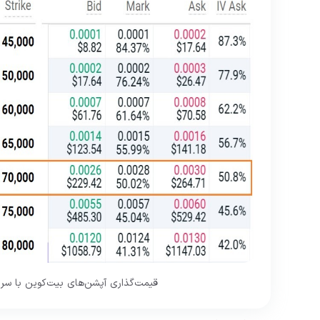
قیمت‌گذاری آپشن‌های بیت‌کوین با سررسید ۲۷ فوریه در Deribit. منبع: