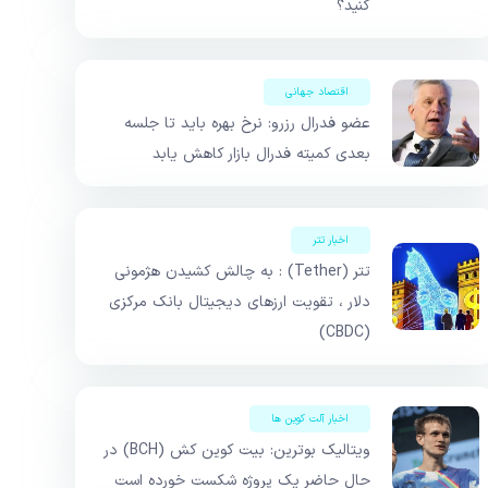
کنید؟
اقتصاد جهانی
عضو فدرال رزرو: نرخ بهره باید تا جلسه
بعدی کمیته فدرال بازار کاهش یابد
اخبار تتر
تتر (Tether) : به چالش کشیدن هژمونی
دلار ، تقویت ارزهای دیجیتال بانک مرکزی
(CBDC)
اخبار آلت کوین ها
ویتالیک بوترین: بیت کوین کش (BCH) در
حال حاضر یک پروژه شکست خورده است