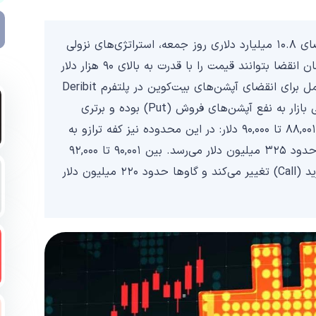
داده‌های بازار آپشن بیت‌کوین نشان می‌دهد که در انقضای ۱۰.۸ میلیارد دلاری روز جمعه، استراتژی‌های نزولی
همچنان دست بالا را دارند. مگر اینکه گاوها پیش از زمان انقضا بتوانند قیمت را با قدرت به بالای ۹۰ هزار دلار
برسانند. بر اساس روند فعلی قیمت، سه سناریوی محتمل برای انقضای آپشن‌های بیت‌کوین در پلتفرم Deribit
قابل‌تصور است: بین ۸۶,۰۰۰ تا ۸۸,۰۰۰ دلار: نتیجه نهایی بازار به نفع آپشن‌های فروش (Put) بوده و برتری
خالص آن‌ها حدود ۷۷۵ میلیون دلار خواهد بود. بین ۸۸,۰۰۱ تا ۹۰,۰۰۰ دلار: در این محدوده نیز کفه ترازو به
نفع آپشن‌های فروش سنگینی می‌کند و برتری آن‌ها به حدود ۳۲۵ میلیون دلار می‌رسد. بین ۹۰,۰۰۱ تا ۹۲,۰۰۰
دلار: در این سناریو، نتیجه خالص به نفع آپشن‌های خرید (Call) تغییر می‌کند و گاوها حدود ۲۲۰ میلیون دلار