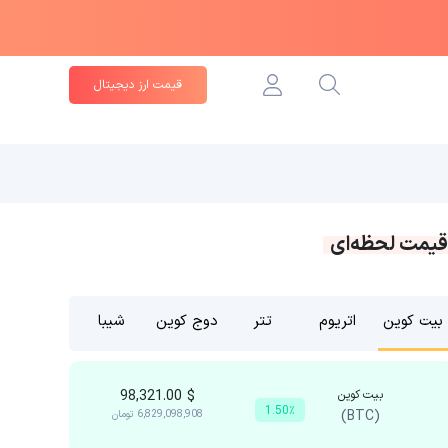
قیمت ارز دیجیتال
قیمت لحظه‌ای
بیت کوین
اتریوم
تتر
دوج کوین
شیبا
بیت کوین
$
98,321.00
1.50٪
(BTC)
6,829,098,908
تومان