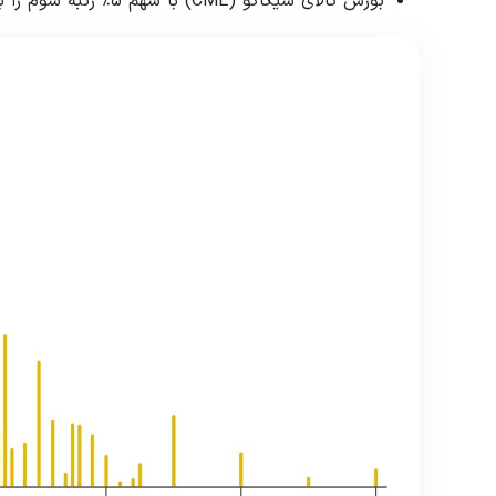
بورس کالای شیکاگو (CME) با سهم ۵٪ رتبه سوم را به خود اختصاص داده است