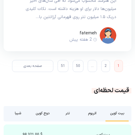
این هنرمند محسوب می‌شود که طی سال‌های اخیر
میلیون‌ها دلار برای او هزینه داشته است. نکات کلیدی
دریک ۱.۵ میلیون تتر روی قهرمانی آرژانتین با…
fatemeh
2 هفته پیش
1
2
…
50
51
صفحه بعدی
قیمت لحظه‌ای
بیت کوین
اتریوم
تتر
دوج کوین
شیبا
بیت کوین
$
98,321.00