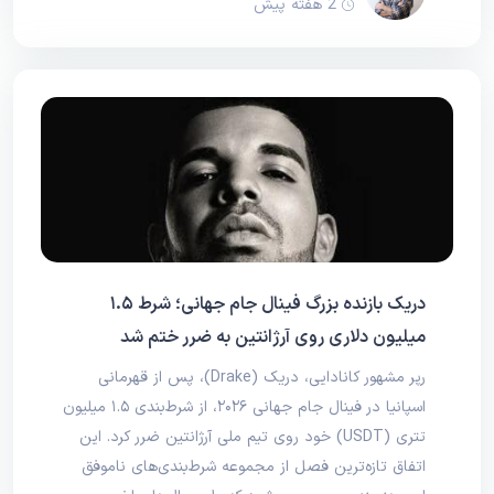
2 هفته پیش
دریک بازنده بزرگ فینال جام جهانی؛ شرط ۱.۵
میلیون دلاری روی آرژانتین به ضرر ختم شد
رپر مشهور کانادایی، دریک (Drake)، پس از قهرمانی
اسپانیا در فینال جام جهانی ۲۰۲۶، از شرط‌بندی ۱.۵ میلیون
تتری (USDT) خود روی تیم ملی آرژانتین ضرر کرد. این
اتفاق تازه‌ترین فصل از مجموعه شرط‌بندی‌های ناموفق