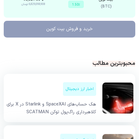
6,829,098,908
تومان
1.50٪
(BTC)
خرید و فروش
بیت کوین
محبوبترین مطالب
اخبار ارز دیجیتال
هک حساب‌های SpaceXAI و Starlink در X برای
کلاهبرداری راگ‌پول توکن SCATMAN