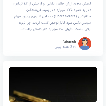
کاهش یافت. ارزش خالص دارایی او از بیش از ۱.۳ تریلیون
دلار به حدود ۷۲۵ میلیارد دلار رسید. فروشندگان
استقراضی (Short Sellers) به دلیل شناوری پایین سهام
اسپیس‌ایکس سود قابل‌توجهی کسب کردند. چرا ثروت
ایلان ماسک ناگهان ۶۰۰ میلیارد دلار کاهش یافت؟…
fatemeh
2 هفته پیش