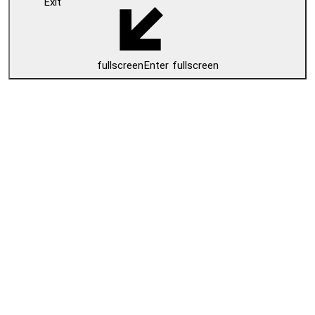
Exit
fullscreen
Enter fullscreen