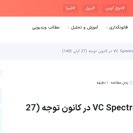
#دوج کوین
#ریپل
#شیبا
قانونگذاری
آموزش و تحلیل
مطالب ویدیویی
زمان مطالعه :
۱ دقیقه
هدف 38000 دلاری بیت کوین؛ VC Spectra در کانون توجه (27