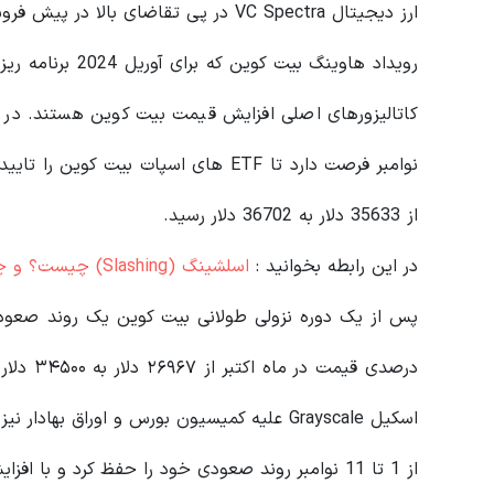
ارز دیجیتال VC Spectra در پی تقاضای بالا در پیش فروش عمومی 725٪ افزایش یافته است.
کاتالیزورهای اصلی افزایش قیمت بیت کوین هستند. در 9 نوامبر، تحلیلگران
از 35633 دلار به 36702 دلار رسید.
در این رابطه بخوانید‌ :
اسلشینگ (Slashing) چیست؟ و چگونه میتوان از آن در امان ماند؟
درصدی قی
اسکیل Grayscale علیه کمیسیون بورس و اوراق ب
از 1 تا 11 نوامبر روند صعودی خود را حفظ کرد و با افزایش 8 درصدی از 34657 دلار به 37310 دلار رسید.