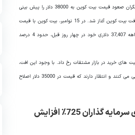
در حالی که بیت کوین به رشد خود ادامه می دهد، تحلیلگران صعود قیمت بیت کوین به 38000 دلار را پیش بینی
کردند. با این حال، رالی به اوج خود رسید و پس از آن افت بیت کوین آغاز شد. در 15 نوامبر، بیت کوین با قیمت
36,042 دلار معامله شد که نسبت به بالاترین رقم 18 ماهه 37,407 دلاری خود در چهار روز قبل، حدود 4 درصد
ت های خرید در بازار مشتقات رخ داد. با وجود این افت،
تحلیلگران بازار همچنان روند بیت کوین را صعودی ارزیابی می کنند و انتظار دارند که قیمت در 35000 دلار اصلاح
قیمت (SPCT) در پی تقاضای بالای سرمایه گذاران 725٪ افزایش