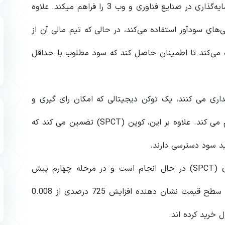
صندوق پوشش ریسک غیرمتمرکز VC Spectra امکان سرمایه‌گذاری در صنایع فناوری و وب 3 را فراهم میکند. علاوه
خاب دارایی‌های سودآور استفاده می‌کند، در حالی که تیم مالی آن از
ه می‌کند تا اطمینان حاصل کند که سود مطلوب با حداقل
ن VC Spectra ارز بومی آن، SPCT را خریداری می کنند، یک توکن دیجیتالی که امکان رای گیری و
تسهیل تراکنش های یکپارچه را در پلتفرم Spectra فراهم می کند. علاوه بر این، کوین (SPCT) تضمین می کند که
برای خرید توکن ها، پیش فروش عمومی چند مرحله ای (SPCT) در حال انجام است و در مرحله چهارم پیش
فروش SPCT با قیمت 0.066 دلار در دسترس است. این سطح قیمت نشان دهنده افزایش 725 درصدی از 0.008
ل خرید کرده اند.