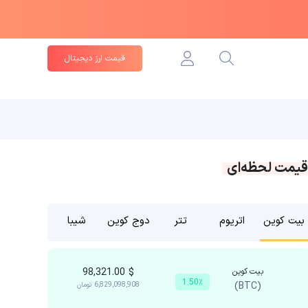
قیمت ارز دیجیتال
قیمت لحظه‌ای
بیت کوین
اتریوم
تتر
دوج کوین
شیبا
بیت کوین
$
98,321.00
1.50٪
(BTC)
6,829,098,908
تومان