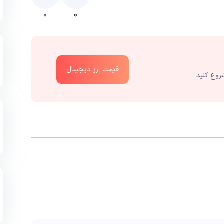
۰
۰
قیمت ارز دیجیتال
روع کنید