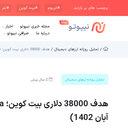
برچسب های پر بازدید :
#اتریوم
#بیت کوین
#تتر
مجله خبری نیپوتو
اخبار
درباره ما
صرافی نیپوتو
/ تحلیل روزانه ارزهای دیجیتال /
هدف 38000 دلاری بیت کوین؛ VC Spectra در کانون توجه (27 آبان 1402)
تحلیل روزانه ارزهای دیجیتال
2 سال پیش
آبان 1402)