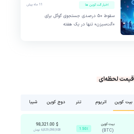
11 ماه پیش
اخبار آلت کوین ها
سقوط ۵۰ درصدی جستجوی گوگل برای
«آلت‌سیزن» تنها در یک هفته
قیمت لحظه‌ای
بیت کوین
اتریوم
تتر
دوج کوین
شیبا
بیت کوین
$
98,321.00
1.50٪
(BTC)
6,829,098,908
تومان