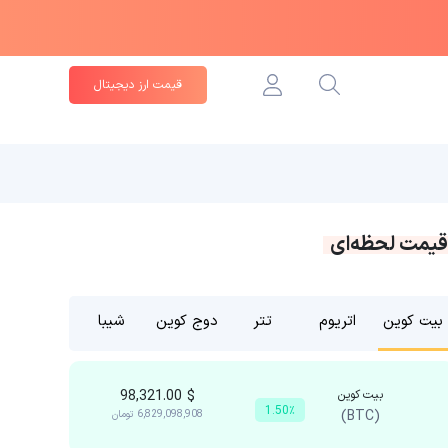
قیمت ارز دیجیتال
قیمت لحظه‌ای
بیت کوین
اتریوم
تتر
دوج کوین
شیبا
بیت کوین
$
98,321.00
1.50٪
(BTC)
6,829,098,908
تومان