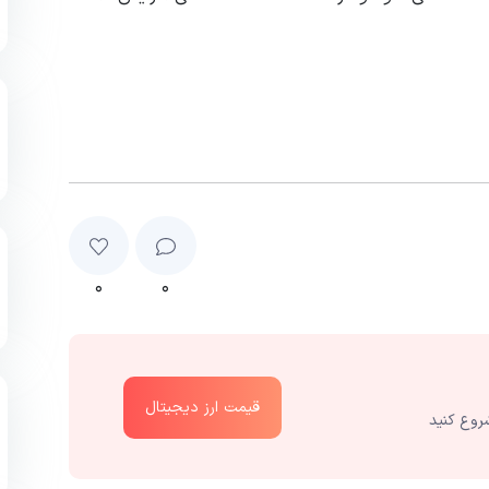
۰
۰
قیمت ارز دیجیتال
روع کنید