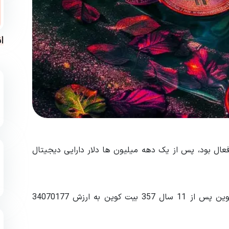
ا
عال بود، پس از یک دهه میلیون ها دلار دارایی دیجیتال
بر اساس داده‌های Whale Alert، یک آدرس قدیمی بیت‌کوین پس از 11 سال 357 بیت کوین به ارزش 34070177