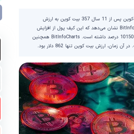
بر اساس داده‌های Whale Alert، یک آدرس قدیمی بیت‌کوین پس از 11 سال 357 بیت کوین به ارزش
34070177 دلار را جابه‌جا کرده است. داده‌های BitInfoCharts نشان می‌دهد که این کیف پول از افزایش
قیمت بیت کوین سود خیره‌کننده 33.7 میلیون دلار یا 10150 درصد داشته است. BitInfoCharts همچنین