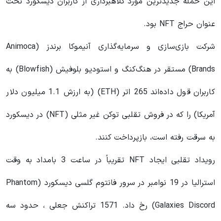
این حمله جدیدترین مورد کلاهبرداری از کاربران دیسکورد تحت
عنوان حراج NFT بود.
شرکت بازی‌سازی و سرمایه‌گذاری آنیموکا برندز (Animoca
Brands) مستقر در هنگ‌کنگ و استودیو بلوفیش (Blowfish) به
کاربران قول داده‌اند 265 اتر (ETH) (به ارزش 1.1 میلیون دلار
آمریکا) را که در فروش تقلبی توکن غیر مثلی (NFT) در دیسکورد
به سرقت رفته است، بازپرداخت کنند.
رویداد تقلبی ایجاد NFT تقریباً در ساعت 3 بامداد به وقت
استرالیا در 19 نوامبر در سرور فانتوم گلسی دیسکورد (Phantom
Galaxies Discord) رخ داد. 1571 تراکنش جعلی ، حدود سه