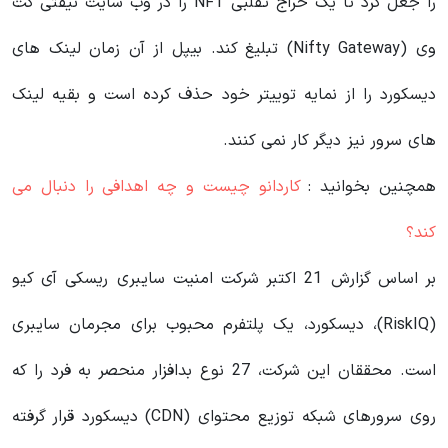
را جعل کرد تا یک حراج تقلبی NFT را در وب سایت نیفتی گت
وی (Nifty Gateway) تبلیغ کند. بیپل از آن زمان لینک های
دیسکورد را از نمایه توییتر خود حذف کرده است و بقیه لینک
های سرور نیز دیگر کار نمی کنند.
همچنین بخوانید :
کاردانو چیست و چه اهدافی را دنبال می
کند؟
بر اساس گزارش 21 اکتبر شرکت امنیت سایبری ریسکی آی کیو
(RiskIQ)، دیسکورد، یک پلتفرم محبوب برای مجرمان سایبری
است. محققان این شرکت، 27 نوع بدافزار منحصر به فرد را که
روی سرورهای شبکه توزیع محتوای (CDN) دیسکورد قرار گرفته