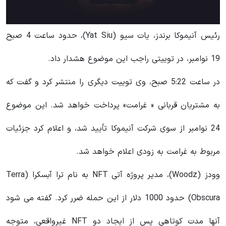
رئیس آنیموکا برندز، یات سیو (Yat Siu)، حدود ساعت 4 صبح
19 نوامبر، در توییتی راجب این موضوع هشدار داد.
در ساعت 5:22 صبح، وی توییت دیگری را منتشر کرد و گفت که
به مشتریان قربانی « غرامت» پرداخت خواهد شد. این موضوع
24 نوامبر از سوی شرکت آنیموکا تأیید شد، و اعلام کرد جزئیات
مربوط به غرامت به زودی اعلام خواهد شد.
وودز (Woodz)، مدیر پروژه آتی NFT به نام ترا آبسکرا (Terra
Obscura) حدود 1000 دلار از این حمله ضرر کرد. گفته می شود
آنها مدت کوتاهی پس از ایجاد دو NFT غیرواقعی، متوجه