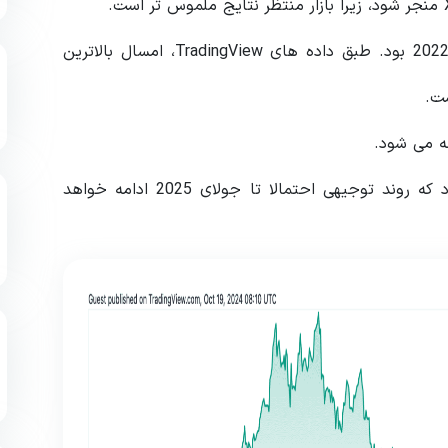
آخرین باری که XRP از مرز 0.80 دلار گذشت در مارس 2022 بود. طبق داده های TradingView، امسال بالاترین
استوارت آلدروتی، مدیر ارشد حقوقی ریپل، اخیراً ادعا کرد که روند توجیهی احتمالا تا جولای 2025 ادامه خواهد