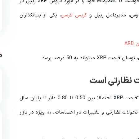
کمیسیون بورس در درخواست تجدیدنظر خود از دادگاه خواست تا تصمیمات خود را در مورد فروش XRP ریپل در
کریس لارسن
، یکی از بنیانگذاران
AR
م
ند به 50 درصد برسد.
 نظارتی است
در 18 اکتبر اظهار داشت: “قیمت XRP احتمالا بین 0.50 تا 0.80 دلار تا پایان سال
لات نظارتی و تغییرات در احساسات، به ویژه در بازار