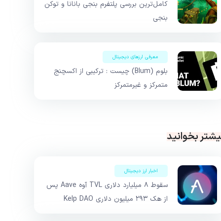
کامل‌ترین بررسی پلتفرم بنجی بانانا و توکن
بنجی
معرفی ارزهای دیجیتال
بلوم (Blum) چیست : ترکیبی از اکسچنج
متمرکز و غیرمتمرکز
یشتر بخوانید
اخبار ارز دیجیتال
سقوط ۸ میلیارد دلاری TVL آوه Aave پس
از هک ۲۹۳ میلیون دلاری Kelp DAO