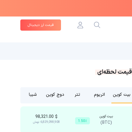
قیمت ارز دیجیتال
قیمت لحظه‌ای
بیت کوین
اتریوم
تتر
دوج کوین
شیبا
بیت کوین
$
98,321.00
1.50٪
(BTC)
6,829,098,908
تومان