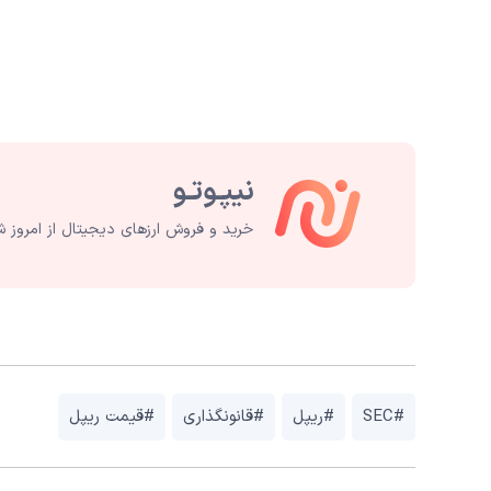
خرید و فروش ارزهای دیجیتال از امروز ش
#SEC
#ریپل
#قانونگذاری
#قیمت ریپل