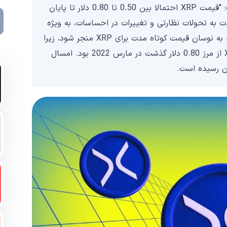
رایان لی، تحلیلگر ارشد Bitget در 18 اکتبر اظهار داشت: "قیمت XRP احتمالا بین 0.50 تا 0.80 دلار تا پایان
به تحولات نظارتی و تغییرات در احساسات، به ویژه
در بازار ایالات متحده بستگی دارد." این تردید می تواند به نوسان قیمت کوتاه مدت برای XRP منجر شود، زیرا
بازار منتظر نتایج ملموس تر است. آخرین باری که XRP از مرز 0.80 دلار گذشت در مارس 2022 بود. امسال