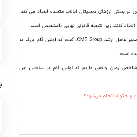
 در بخش ارزهای دیجیتال ایالات متحده ایجاد می کند.
اتخاذ کنند، زیرا نتیجه قانونی نهایی نامشخص است.
در 16 اکتبر، کوین تلگراف گزارش داد که تیم مک کورت، مدیر عامل ارشد CME Group، گفت که اولین گام بزرگ به
ده است.
ر داشت: ما یک نرخ مرجع XRP و یک شاخص زمان واقعی داریم که اولین گام در ساختن این
ب