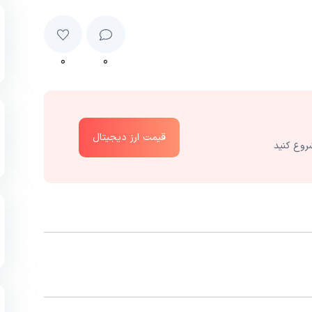
۰
۰
قیمت ارز دیجیتال
روع کنید