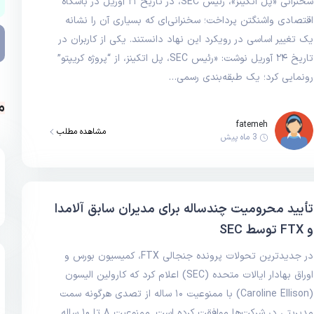
سخنرانی «پل اتکینز»، رئیس SEC، در تاریخ ۲۱ آوریل در باشگاه
اقتصادی واشنگتن پرداخت؛ سخنرانی‌ای که بسیاری آن را نشانه
یک تغییر اساسی در رویکرد این نهاد دانستند. یکی از کاربران در
تاریخ ۲۴ آوریل نوشت: «رئیس SEC، پل اتکینز، از “پروژه کریپتو”
رونمایی کرد؛ یک طبقه‌بندی رسمی…
م
fatemeh
مشاهده مطلب
3 ماه پیش
تأیید محرومیت چندساله برای مدیران سابق آلامدا
و FTX توسط SEC
در جدیدترین تحولات پرونده جنجالی FTX، کمیسیون بورس و
اوراق بهادار ایالات متحده (SEC) اعلام کرد که کارولین الیسون
(Caroline Ellison) با ممنوعیت ۱۰ ساله از تصدی هرگونه سمت
مدیریتی در شرکت‌ها موافقت کرده است. ممنوعیت ۸ تا ۱۰ ساله