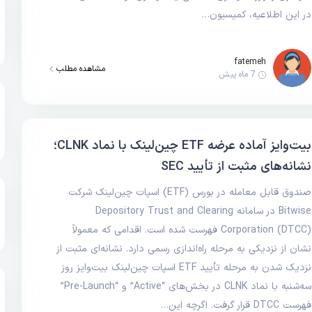
در این اطلاعیه، کمیسیون…
fatemeh
مشاهده مطلب
7 ماه پیش
بیت‌وایز آماده عرضه ETF چین‌لینک با نماد CLNK؛
نشانه‌های مثبت از تأیید SEC
صندوق قابل معامله در بورس (ETF) اسپات چین‌لینک شرکت
Bitwise در سامانه Depository Trust and Clearing
Corporation (DTCC) فهرست شده است. اقدامی که معمولاً
نشان از نزدیکی به مرحله راه‌اندازی رسمی دارد. نشانه‌ای مثبت از
نزدیک شدن به مرحله تأیید ETF اسپات چین‌لینک بیت‌وایز روز
سه‌شنبه با نماد CLNK در بخش‌های “Active” و “Pre-Launch”
فهرست DTCC قرار گرفت. اگرچه این…