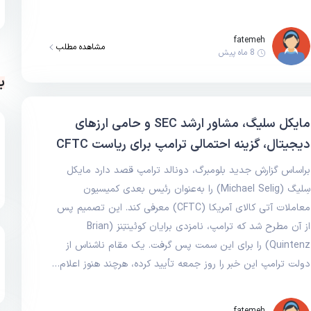
fatemeh
مشاهده مطلب
8 ماه پیش
ب
مایکل سلیگ، مشاور ارشد SEC و حامی ارزهای
دیجیتال، گزینه احتمالی ترامپ برای ریاست CFTC
براساس گزارش جدید بلومبرگ، دونالد ترامپ قصد دارد مایکل
سِلیگ (Michael Selig) را به‌عنوان رئیس بعدی کمیسیون
معاملات آتی کالای آمریکا (CFTC) معرفی کند. این تصمیم پس
از آن مطرح شد که ترامپ، نامزدی برایان کوئینتِنز (Brian
Quintenz) را برای این سمت پس گرفت. یک مقام ناشناس از
دولت ترامپ این خبر را روز جمعه تأیید کرده، هرچند هنوز اعلام…