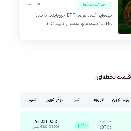
8 ماه پیش
اخبار آلت کوین ها
بیت‌وایز آماده عرضه ETF چین‌لینک با نماد
CLNK؛ نشانه‌های مثبت از تأیید SEC
قیمت لحظه‌ای
بیت کوین
اتریوم
تتر
دوج کوین
شیبا
بیت کوین
$
98,321.00
1.50٪
(BTC)
6,829,098,908
تومان