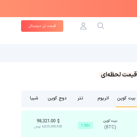
قیمت ارز دیجیتال
قیمت لحظه‌ای
بیت کوین
اتریوم
تتر
دوج کوین
شیبا
بیت کوین
$
98,321.00
1.50٪
(BTC)
6,829,098,908
تومان