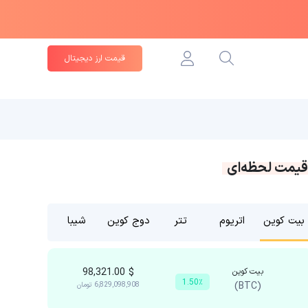
قیمت ارز دیجیتال
قیمت لحظه‌ای
بیت کوین
اتریوم
تتر
دوج کوین
شیبا
بیت کوین
$
98,321.00
1.50٪
(BTC)
6,829,098,908
تومان