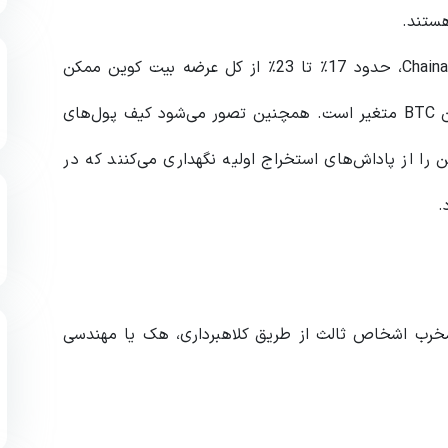
هستند.
با این حال، بر اساس تحقیقات انجام شده توسط Chainalysis، حدود 17٪ تا 23٪ از کل عرضه بیت کوین ممکن
است گم شده باشد که بین 2.78 میلیون تا 3.79 میلیون BTC متغیر است. همچنین تصور می‌شود کیف پول‌های
کاموتو، تا 1 میلیون بیت‌کوین را از پاداش‌های استخراج اولیه نگهداری می‌کنند که در
.
 مخرب اشخاص ثالث از طریق کلاهبرداری، هک یا مهندسی