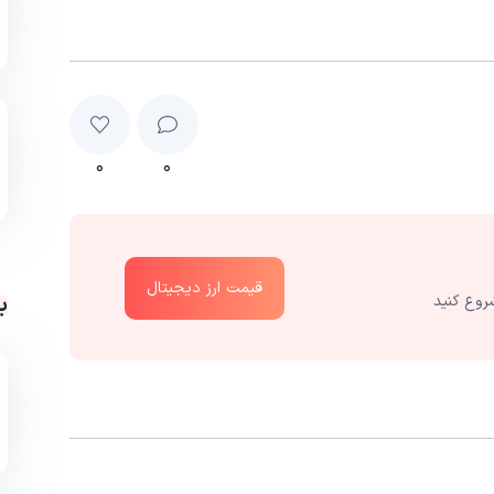
۰
۰
قیمت ارز دیجیتال
ب
روع کنید