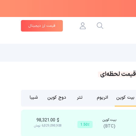
قیمت ارز دیجیتال
قیمت لحظه‌ای
بیت کوین
اتریوم
تتر
دوج کوین
شیبا
بیت کوین
$
98,321.00
1.50٪
(BTC)
6,829,098,908
تومان