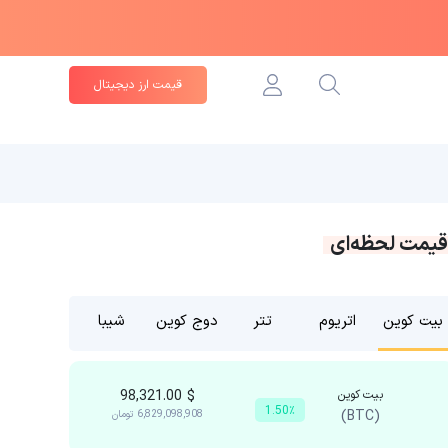
قیمت ارز دیجیتال
قیمت لحظه‌ای
بیت کوین
اتریوم
تتر
دوج کوین
شیبا
بیت کوین
$
98,321.00
1.50٪
(BTC)
6,829,098,908
تومان