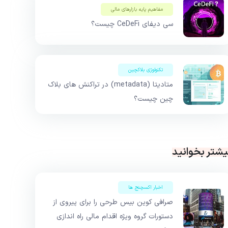
مفاهیم پایه بازار‌های مالی
سی دیفای CeDeFi چیست؟
تکنولوژی بلاکچین
متادیتا (metadata) در تراکنش های بلاک
چین چیست؟
یشتر بخوانید
اخبار اکسچنج ها
صرافی کوین بیس طرحی را برای پیروی از
دستورات گروه ویژه اقدام مالی راه اندازی