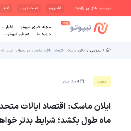
برچسب های پر بازدید :
#اتریوم
#بیت کوین
#تتر
مجله خبری نیپوتو
اخبار
درباره ما
صرافی نیپوتو
/ عمومی /
ایلان ماسک: اقتصاد ایالات متحده در بحرانی است که می تواند 18 ماه طول بکشد؛ شرای
عمومی
4 سال پیش
ماه طول بکشد؛ شرایط بدتر خواه