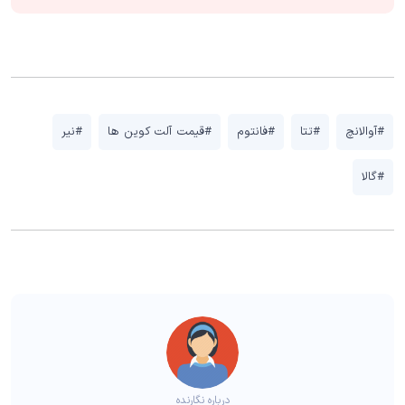
#آوالانچ
#تتا
#فانتوم
#قیمت آلت کوین ها
#نیر
#گالا
درباره نگارنده