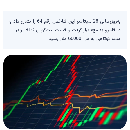
به‌روزرسانی 28 سپتامبر این شاخص رقم 64 را نشان داد و
در قلمرو «طمع» قرار گرفت و قیمت بیت‌کوین BTC برای
مدت کوتاهی به مرز 66000 دلار رسید.