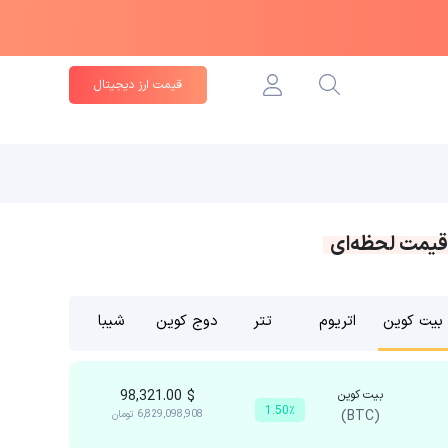
قیمت ارز دیجیتال
قیمت لحظه‌ای
بیت کوین
اتریوم
تتر
دوج کوین
شیبا
بیت کوین
$
98,321.00
1.50٪
(BTC)
6,829,098,908
تومان