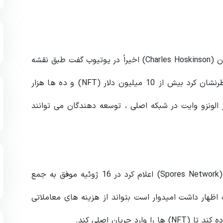
علیرغم برخی واکنشها ، بنیانگذار کاردانو ، چارلز هاسکینسون (Charles Hoskinson) اخیراً در یوتیوب گفت طبق نقشه
راه توسعه پروژه ، همه چیز در مسیر درست است و خاطرنشان کرد بیش از 10 میلیون دلار (NFT) و ده ها هزار
 الونزو وایت در شبکه اصلی ، توسعه دهندگان می توانند
در پی این اعلامیه ، بازار (NFT) و دیفای اسپورز نتورک (Spores Network) اعلام کرد در 16 ژوئیه موفق به جمع
این شرکت اظهار داشت امیدوار است بتواند از هزینه های معاملاتی
جریان اصلی کند.