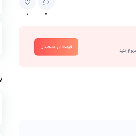
۰
۰
قیمت ارز دیجیتال
روع کنید
ب