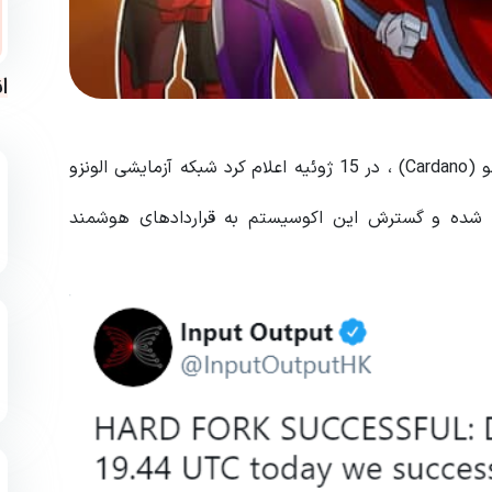
ا
تیم (IOHK) ، توسعه دهنده بلاکچین (blockchain) کاردانو (Cardano) ، در 15 ژوئیه اعلام کرد شبکه آزمایشی الونزو
ً از بلو (Blue) به وایت (White) منتقل شده و گسترش این اکوسیستم به قراردادهای هوشمند