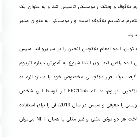
2009 میلادی توسط ماکسیم بلاگوف و ویتک رادومسکی تاسیس شد و به عنوان یک
پلتفرم ماکسیم بلاگوف است و رادومسکی به عنوان مدیر
ارد.
د شدن به بیت کوین، ایده ادغام بلاکچین انجین را در سر پروراند. سپس
 ایده راضی کند. وی ابتدا شروع به آموزش درباره اتریوم
فت نرف افزار بلاکچینی مخصوص خود را بسازد.لازم به
ذکر است که یکی از استانداردهای توکن نویسی شبکه بلاکچین اتریوم، به نام ERC1155 نیز توسط این شخص
نوشته شده‌است. در سال 2018، وی این استاندارد توکن نویسی را معرفی و سپس در سال 2019، آن را برای استفاده
آماده کرد. توجه داشته باشید که از این استاندارد برای ساخت هر دو توکن مثلی و غیر مثلی یا همان NFT می‌توان