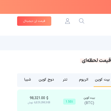
قیمت ارز دیجیتال
قیمت لحظه‌ای
بیت کوین
اتریوم
تتر
دوج کوین
شیبا
بیت کوین
$
98,321.00
1.50٪
(BTC)
6,829,098,908
تومان