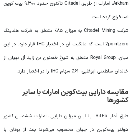
Arkham، امارات از طریق Citadel تاکنون حدود ۹,۳۰۰ بیت کوین
استخراج کرده است.
شرکت Citadel Mining به میزان ۸۵٪ متعلق به شرکت هلدینگ
2pointzero است که مالکیت آن در اختیار IHC قرار دارد. در این
میان، Royal Group متعلق به شیخ طحنون بن زاید آل نهیان از
خاندان سلطنتی ابوظبی، ۶۱٪ سهام IHC را در اختیار دارد.
مقایسه دارایی بیت‌کوین امارات با سایر
کشورها
طبق آمار BitBo، با این میزان دارایی، امارات ششمین کشور
هولدر بیت‌کوین در جهان محسوب می‌شود؛ بعد از بوتان با