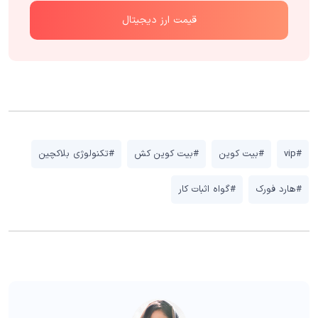
قیمت ارز دیجیتال
#vip
#بیت کوین
#بیت کوین کش
#تکنولوژی بلاکچین
#هارد فورک
#گواه اثبات کار