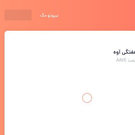
نیپوتو مگ
فتگی آوه
 AAVE