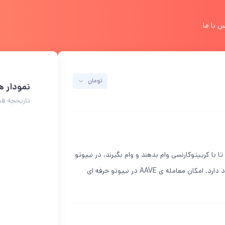
 با ما
تومان
نمودار ه
تاریخچه قیمت
د تا با کریپتوکارنسی وام بدهند و وام بگیرند. در نیپوتو
مارکت امکان خرید AAVE و فروش AAVE در بازارهای تومنی و تتری وجود دارد. امکان معامله ی AAVE در نیپوتو حرفه ای