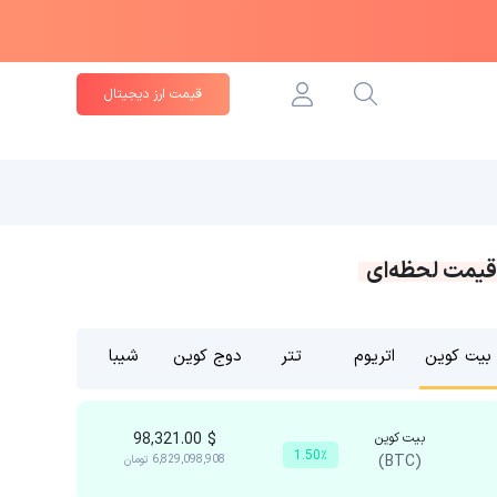
قیمت ارز دیجیتال
قیمت لحظه‌ای
بیت کوین
اتریوم
تتر
دوج کوین
شیبا
بیت کوین
$
98,321.00
1.50٪
(BTC)
6,829,098,908
تومان