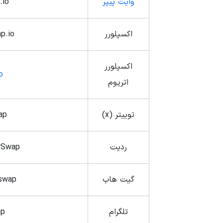
وایت پیپر
.io
اکسپلورر
ap.io
اکسپلورر
o
اتریوم
توییتر (x)
ap
ردیت
irSwap
گیت هاب
rswap
تلگرام
ap