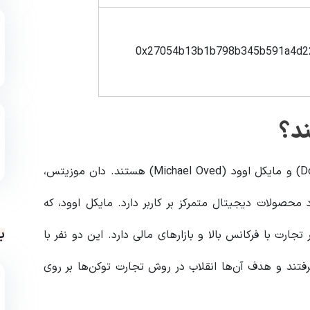
0x27054b13b1b798b345b591a4d2
ند؟
مغز متفکران پشت ایر سواپ، دان موزیتس (Don Mosites) و مایکل اوود (Michael Oved) هستند. دان موزیتس،
محصولات دیجیتال متمرکز بر کاربر دارد. مایکل اوود، که
ب
Vir بوده، تجربه وسیعی در تجارت با فرکانس بالا و بازارهای مالی دارد. این دو نفر با
رفتند و هدف آن‌ها انقلاب در روش تجارت توکن‌ها بر روی