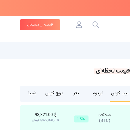
قیمت ارز دیجیتال
قیمت لحظه‌ای
بیت کوین
اتریوم
تتر
دوج کوین
شیبا
بیت کوین
$
98,321.00
1.50٪
(BTC)
6,829,098,908
تومان