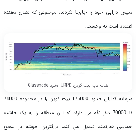
سپس دارایی خود را جابجا نکردند، موضوعی که نشان دهنده
اعتماد است نه وحشت.
هیت مپ بیت کوین URPD. منبع: Glassnode
سرمایه گذاران حدود 175000 بیت کوین را در محدوده 74000
تا 70000 دلار نگه می دارند که این منطقه را به یک حاشیه
حمایتی قدرتمند تبدیل می کند. بزرگترین خوشه در سطح