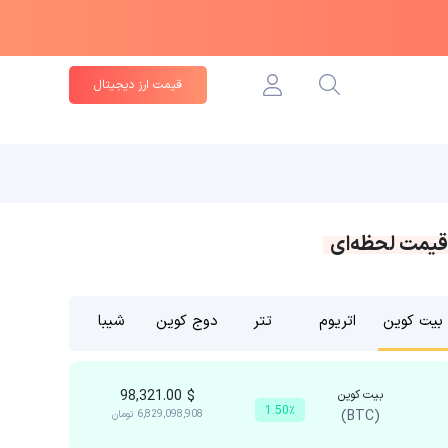
قیمت ارز دیجیتال
قیمت لحظه‌ای
بیت کوین
اتریوم
تتر
دوج کوین
شیبا
بیت کوین
$
98,321.00
1.50٪
(BTC)
6,829,098,908
تومان