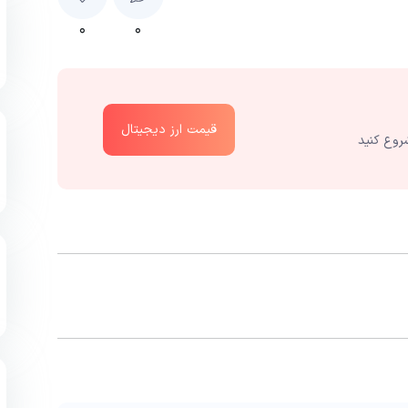
۰
۰
قیمت ارز دیجیتال
روع کنید