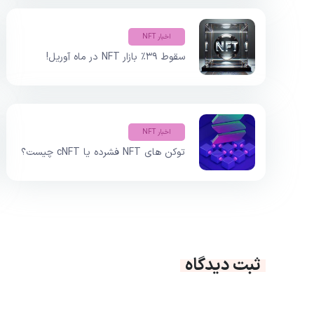
اخبار NFT
سقوط ۳۹٪ بازار NFT در ماه آوریل!
اخبار NFT
توکن های NFT فشرده یا cNFT چیست؟
ثبت دیدگاه