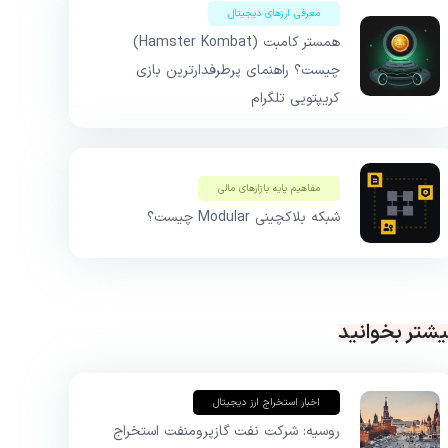
معرفی ارزهای دیجیتال
همستر کامبت (Hamster Kombat)
چیست؟ راهنمای پرطرفدارترین بازی
کریپتویی تلگرام
مفاهیم پایه بازار‌های مالی
شبکه بلاکچینی Modular چیست؟
یشتر بخوانید
اخبار استخراج ارز دیجیتال
روسیه: شرکت نفت گازپرومنفت استخراج