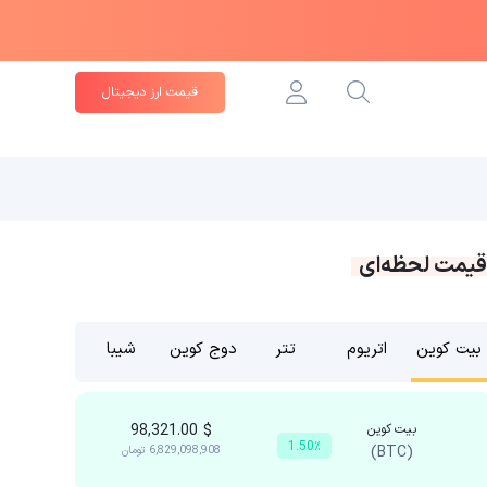
قیمت ارز دیجیتال
قیمت لحظه‌ای
بیت کوین
اتریوم
تتر
دوج کوین
شیبا
بیت کوین
$
98,321.00
1.50٪
(BTC)
6,829,098,908
تومان