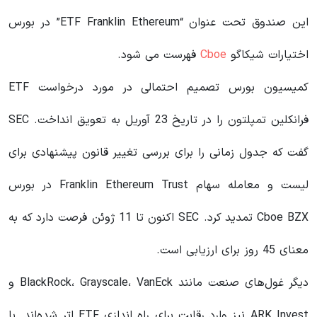
این صندوق تحت عنوان “ETF Franklin Ethereum” در بورس
اختیارات شیکاگو
Cboe
فهرست می شود.
کمیسیون بورس تصمیم احتمالی در مورد درخواست ETF
فرانکلین تمپلتون را در تاریخ 23 آوریل به تعویق انداخت. SEC
گفت که جدول زمانی را برای بررسی تغییر قانون پیشنهادی برای
لیست و معامله سهام Franklin Ethereum Trust در بورس
Cboe BZX تمدید کرد. SEC اکنون تا 11 ژوئن فرصت دارد که به
معنای 45 روز برای ارزیابی است.
دیگر غول‌های صنعت مانند BlackRock، Grayscale، VanEck و
ARK Invest نیز وارد رقابت برای راه اندازی ETF اتر شده‌اند. با