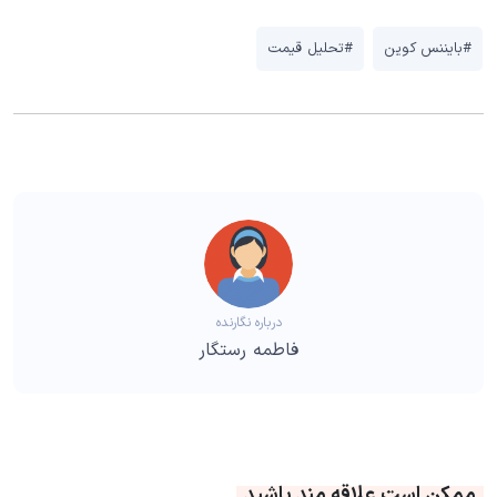
#بایننس کوین
#تحلیل قیمت
درباره نگارنده
فاطمه رستگار
ممکن است علاقه مند باشید