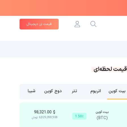
قیمت ارز دیجیتال
قیمت لحظه‌ای
بیت کوین
اتریوم
تتر
دوج کوین
شیبا
بیت کوین
$
98,321.00
1.50٪
(BTC)
6,829,098,908
تومان