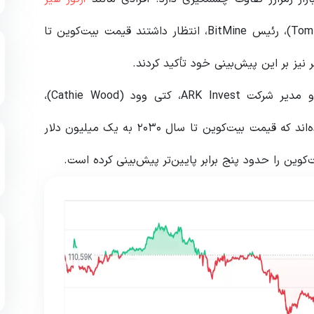
(Arthur Hayes)، هم‌بنیان‌گذار BitMEX، و تام لی (Tom Lee)، رئیس BitMine، انتظار داشتند قیمت بیت‌کوین تا
از سوی دیگر، مدیرعامل Coinbase، برایان آرمسترانگ و مدیر شرکت ARK Invest، کتی وود (Cathie Wood)،
چشم‌اندازی بسیار صعودی‌تر ارائه داده‌اند و پیش‌بینی کرده‌اند که قیمت بیت‌کوین تا سال ۲۰۳۰ به یک میلیون دلار
وین را حدود پنج برابر پایین‌تر پیش‌بینی کرده است.