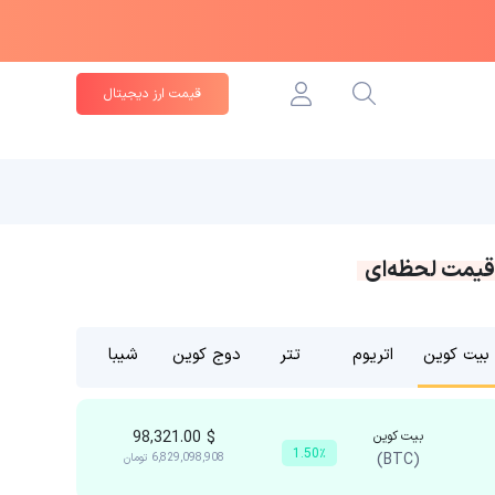
قیمت ارز دیجیتال
قیمت لحظه‌ای
بیت کوین
اتریوم
تتر
دوج کوین
شیبا
بیت کوین
$
98,321.00
1.50٪
(BTC)
6,829,098,908
تومان