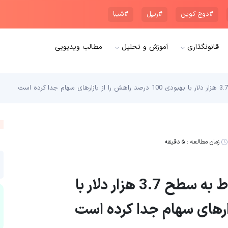
#دوج کوین
#ریپل
#شیبا
قانونگذاری
آموزش و تحلیل
مطالب ویدیویی
زمان مطالعه :
۵ دقیقه
بیت کوین (Bitcoin) پس از سقوط به سطح 3.7 هزار دلار با