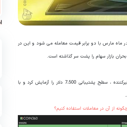
ا
ت به سطح سقوط در ماه مارس با دو برابر قیمت معامله می شود و این در
بیت کوین (BTC) در 24 آوریل پس از یک جهش غافلگیرکننده ، سطح پشتیبانی 7،500 دلار را آزمایش کرد و با