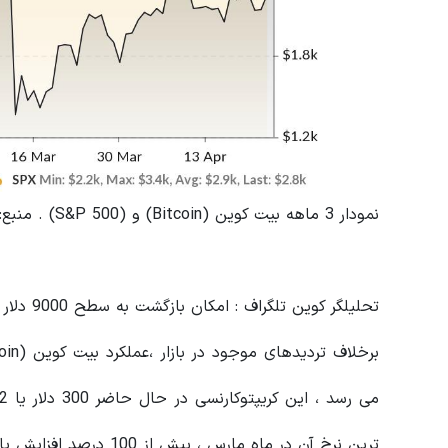
نمودار 3 ماهه بیت کوین (Bitcoin) و (S&P 500) . منبع: Skew
تحلیلگر کوین تلگراف : امکان بازگشت به سطح 9000 دلار
ترین نرخ آن در ماه مارس ، بیش از 100 درصد افزایش یافته است.