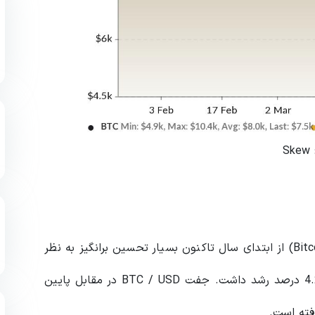
برخلاف تردیدهای موجود در بازار ،عملکرد بیت کوین (Bitcoin) از ابتدای سال تاکنون بسیار تحسین برانگیز به نظر
می رسد ، این کریپتوکارنسی در حال حاضر 300 دلار یا 4.2 درصد رشد داشت. جفت BTC / USD در مقابل پایین