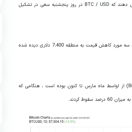
داده های Coin360 و Cointelegraph Markets نشان می دهند که BTC / USD در روز پنجشنبه سعی در تشکیل
پس از آن که روز گذشته قیمت به 7،760 دلار رسید ، فقط سه مورد کاهش قیمت به منطقه 7،400 دلاری دیده شده
دستیابی به این سطح بهترین عملکرد بیت کوین (Bitcoin) از اواسط ماه مارس تا کنون بوده است ، هنگامی که
 سقوط کردند.