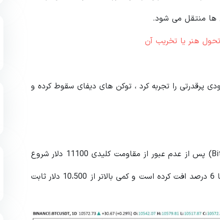
تحول هنر یا تخریب آن
 حالی که بیت کوین (Bitcoin) روند صعودی پرقدرتی را تجربه کرد ، توکن های دیفای سقوط کرده و
سقوط آلت کوین ها در حالی رخ داد که بیت کوین (Bitcoin) پس از عدم عبور از مقاومت کلیدی 11100 دلار شروع
به سقوط کرد. در 15 روز گذشته ، بیت کوین (BTC) تقریبا 6 درصد افت کرده است و کمی بالاتر از 10،500 دلار ثابت