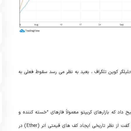
مایکل ون د پوپ (Michael van de Poppe) ، تحلیلگر کوین تلگراف ، بعید به نظر می رسد سقوط فعلی به
 داد که بازارهای کریپتو معمولاً فازهای “خسته کننده و
اصلاحی” را در طول سه ماهه چهارم تجربه می کنند. وی گفت از نظر تاریخی ایجاد کف های قیمتی اتر (Ether) در