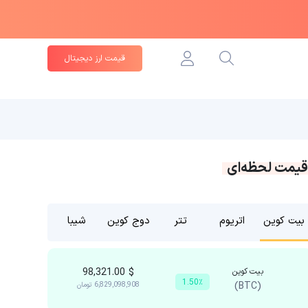
قیمت ارز دیجیتال
قیمت لحظه‌ای
بیت کوین
اتریوم
تتر
دوج کوین
شیبا
بیت کوین
$
98,321.00
1.50٪
(BTC)
6,829,098,908
تومان