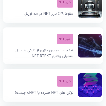
اخبار NFT
سقوط ۳۹٪ بازار NFT در ماه آوریل!
اخبار NFT
شکایت 5 میلیون دلاری از نایکی به دلیل
تعطیلی پلتفرم NFT RTFKT
اخبار NFT
توکن های NFT فشرده یا cNFT چیست؟