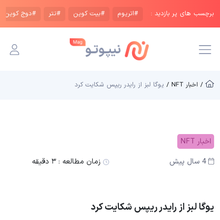
برچسب های پر بازدید :
#اتریوم
#بیت کوین
#تتر
#دوج کوین
/ اخبار NFT /
یوگا لبز از رایدر ریپس شکایت کرد
اخبار NFT
4 سال پیش
زمان مطالعه :
۳ دقیقه
یوگا لبز از رایدر ریپس شکایت کرد