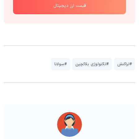
قیمت ارز دیجیتال
#تراکنش
#تکنولوژی بلاکچین
#سولانا