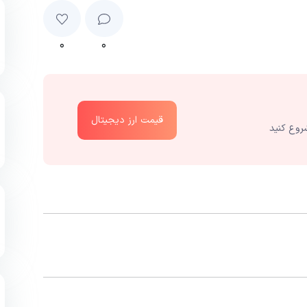
۰
۰
قیمت ارز دیجیتال
روع کنید