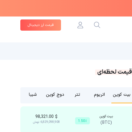
قیمت ارز دیجیتال
قیمت لحظه‌ای
بیت کوین
اتریوم
تتر
دوج کوین
شیبا
بیت کوین
$
98,321.00
1.50٪
(BTC)
6,829,098,908
تومان