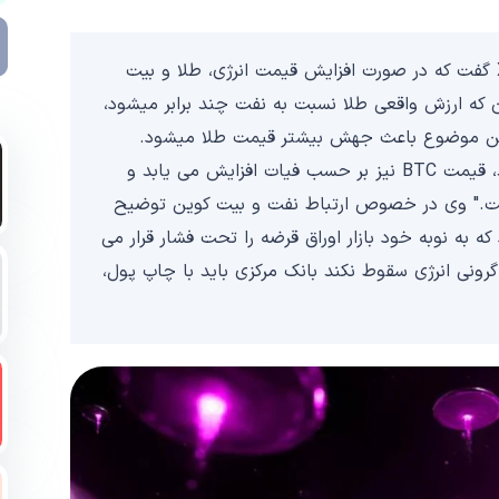
لوک گرومن، تحلیلگر بازارهای کلان با انتشار پستی در X گفت که در صورت افزایش قیمت انرژی، طلا و بیت
 که ارزش واقعی طلا نسبت به نفت چند برابر میشود،
ین موضوع باعث جهش بیشتر قیمت طلا میشود.
هنگامی که قیمت انرژی بر حسب فیات افزایش می یابد، قیمت BTC نیز بر حسب فیات افزایش می یابد و
 است." وی در خصوص ارتباط نفت و بیت کوین توضیح
 به نوبه خود بازار اوراق قرضه را تحت فشار قرار می
از گرونی انرژی سقوط نکند بانک مرکزی باید با چاپ پول،