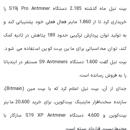
بیت نیل ماه گذشته 2،185 دستگاه S19j Pro Antminer را
خریداری کرد تا از 1،860 ماینر فعال فعلی خود پشتیبانی کند و
به تولید توان پردازش ترکیبی حدود 189 پتاهش در ثانیه کمک
کند، توان محاسباتی برای ماین بیت کوین استفاده می شود.
بیت نیل گفت 1،600 دستگاه S9 Antminers مستقر در ایندیانا
را به فروش رسانده است.
جدای از آن، بیت نیل اعلام کرد که با بیت مین (Bitmain)،
سازنده سخت‌افزار ماینینگ بیت‌کوین، برای خرید 20،600 ماینر
بیت‌کوین و 4،600 دستگاه S19 XP Antminer سازگار با
محیط‌زیست، قرارداد بسته است.