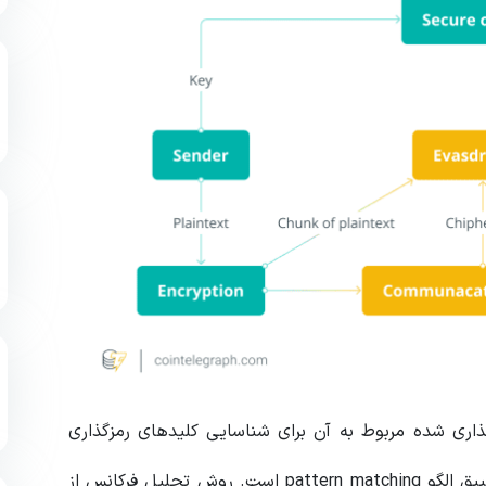
اری شده مربوط به آن برای شناسایی کلیدهای رمزگذاری
شامل تجزیه و تحلیل فرکانس frequency analysis و تطبیق الگو pattern matching است. روش تحلیل فرکانس از