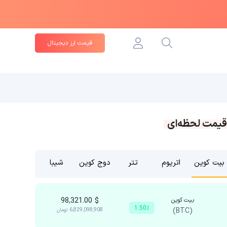
قیمت ارز دیجیتال
قیمت لحظه‌ای
بیت کوین
اتریوم
تتر
دوج کوین
شیبا
بیت کوین
$
98,321.00
1.50٪
(BTC)
6,829,098,908
تومان