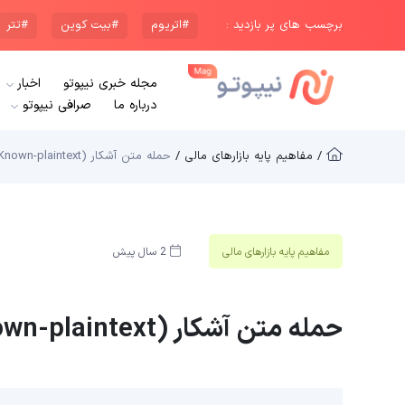
برچسب های پر بازدید :
#اتریوم
#بیت کوین
#تتر
مجله خبری نیپوتو
اخبار
درباره ما
صرافی نیپوتو
/ مفاهیم پایه بازار‌های مالی /
حمله متن آشکار (Known-plaintext) چیست؟
مفاهیم پایه بازار‌های مالی
2 سال پیش
حمله متن آشکار (Known-plaintext) چیست؟