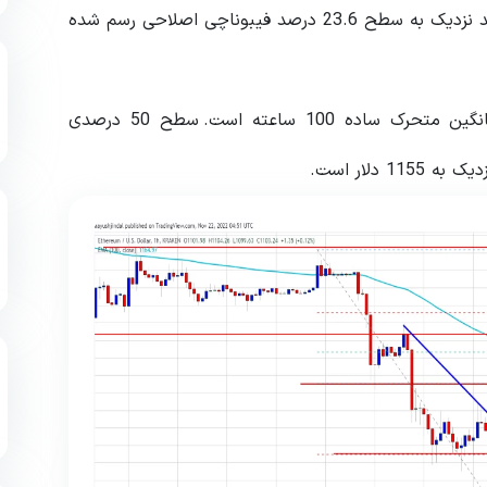
نزدیک به 1100 دلار در حال شکل گیری است. این خط روند نزدیک به سطح 23.6 درصد فیبوناچی اصلاحی رسم شده
مقاومت اصلی بعدی نزدیک به سطح 1150 دلار یا میانگین متحرک ساده 100 ساعته است. سطح 50 درصدی