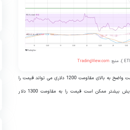
TradingView.com
مقاومت اصلی اکنون نزدیک به 1200 دلار است. یک شکست واضح به بالای مقاومت 1200 دلاری می تواند قیمت را
به سمت مقاومت 1250 دلاری سوق دهد. هر گونه افزایش بیشتر ممکن است قیمت را به مقاومت 1300 دلار