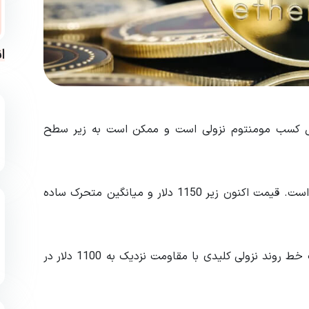
ا
ود و در حال کسب مومنتوم نزولی است و ممکن است به زیر سطح
اتریوم زیر سطوح حمایت 1150 و 1120 دلار باقی مانده است. قیمت اکنون زیر 1150 دلار و میانگین متحرک ساده
در نمودار ساعتی جفت ارز اتریوم به دلار (ETH/USD) یک خط روند نزولی کلیدی با مقاومت نزدیک به 1100 دلار در