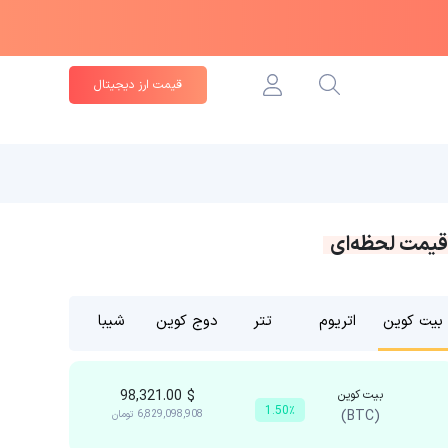
قیمت ارز دیجیتال
قیمت لحظه‌ای
بیت کوین
اتریوم
تتر
دوج کوین
شیبا
بیت کوین
$
98,321.00
1.50٪
(BTC)
6,829,098,908
تومان