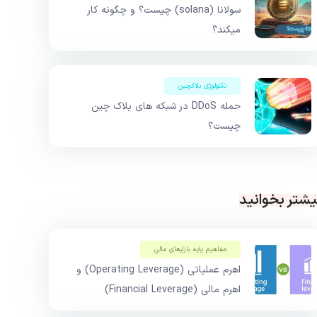
سولانا (solana) چیست؟ و چگونه کار
میکند؟
تکنولوژی بلاکچین
حمله DDoS در شبکه های بلاک چین
چیست؟
یشتر بخوانید
مفاهیم پایه بازار‌های مالی
اهرم عملیاتی (Operating Leverage) و
اهرم مالی (Financial Leverage)