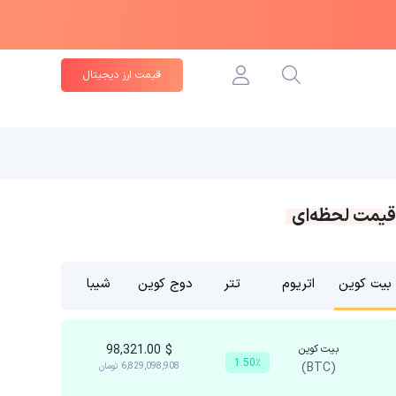
قیمت ارز دیجیتال
قیمت لحظه‌ای
بیت کوین
اتریوم
تتر
دوج کوین
شیبا
بیت کوین
$
98,321.00
1.50٪
(BTC)
6,829,098,908
تومان