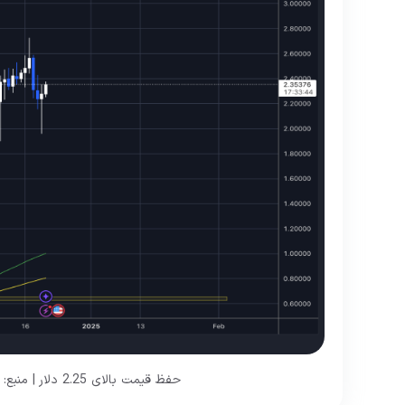
حفظ قیمت بالای 2.25 دلار | منبع: نمودار XRPUSDT در TradingView