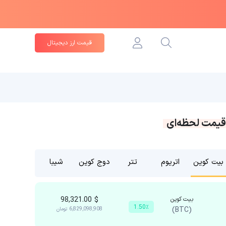
قیمت ارز دیجیتال
قیمت لحظه‌ای
بیت کوین
اتریوم
تتر
دوج کوین
شیبا
بیت کوین
$
98,321.00
1.50٪
(BTC)
6,829,098,908
تومان