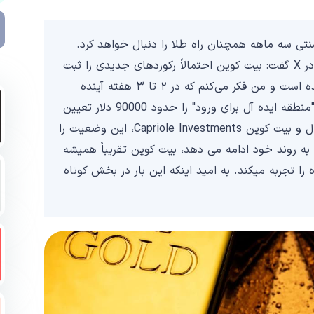
ی سه ماهه همچنان راه طلا را دنبال خواهد کرد.
مایکل ون د پوپ، تحلیلگر و کارآفرین ارزهای دیجیتال در X گفت: بیت کوین احتمالاً رکوردهای جدیدی را ثبت
خواهد کرد. طلا رکوردهای قوی جدیدی را به ثبت رسانده است و من فکر می‌کنم که در ۲ تا ۳ هفته آینده
شاهد همین موضوع برای بیت‌کوین خواهیم بود. وی "منطقه ایده آل برای ورود" را حدود 90000 دلار تعیین
کرد. چارلز ادواردز، بنیانگذار صندوق دارایی های دیجیتال و بیت کوین Capriole Investments، این وضعیت را
نی که طلا به روند خود ادامه می دهد، بیت کوین تقریباً همیشه
ت صعودی مشابه (بزرگتر) در عرض 3 تا 6 ماه را تجربه میکند. به امید اینکه این بار در بخش کوتاه