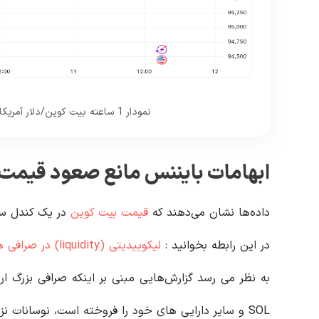
نمودار 1 ساعته بیت کوین/دلار آمریکا. منبع: Cointelegraph/TradingView
ابهامات بایننس مانع صعود قیمت
داده‌ها نشان می‌دهند که
قیمت بیت کوین
در یک کندل ساعتی 1500 دلار 
در این رابطه بخوانید‌ :
لیکوییدیتی (liquidity) در صرافی های ارز دیجیتال چیست؟
به نظر می رسد گزارش‌هایی مبنی بر اینکه صرافی بزرگ ارز
SOL و سایر دارایی های خود را فروخته است، نوسانات نزولی را تشدید کرده است.