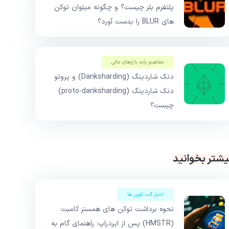
پلتفرم بلر چیست؟ و چگونه میتوان توکن
های BLUR را بدست آورد؟
مفاهیم پایه بازار‌های مالی
دنک شاردینگ (Danksharding) و پروتو
دنک شاردینگ (proto-danksharding)
چیست؟
یشتر بخوانید
اخبار آلت کوین ها
نحوه برداشت توکن های همستر کامبت
(HMSTR) پس از ایردراپ: راهنمای گام به