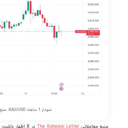
نمودار 1 ساعته XAU/USD. منبع: Cointelegraph/TradingView
منبع معاملاتی
The Kobeissi Letter
در X اظهار دا