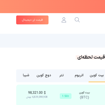
قیمت ارز دیجیتال
قیمت لحظه‌ای
بیت کوین
اتریوم
تتر
دوج کوین
شیبا
بیت کوین
$
98,321.00
1.50٪
(BTC)
6,829,098,908
تومان