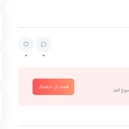
۰
۰
قیمت ارز دیجیتال
روع کنید