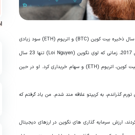
ا
این جوان استرالیایی اهل کوئینزلند، توانست پس از چند سال ذخیره بیت کوین (BTC) و اتریوم (ETH) سود زیادی
به دست آورد و اکنون خانه ایده آل خود را دارد. در سال 2017، زمانی که لوی نگوین (Loi Nguyen) تنها 23 سال
داشت، برای شروع کار سرمایه گذاری خود، چند صد دلار بیت کوین، اتریوم (ETH) و سهام خریداری کرد. او در حین
ورم گذراندم، به کریپتو علاقه مند شدم. من یاد گرفتم که
ردند، ارزش سرمایه گذاری های نگوین در ارزهای دیجیتال