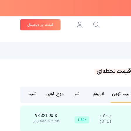
قیمت ارز دیجیتال
قیمت لحظه‌ای
بیت کوین
اتریوم
تتر
دوج کوین
شیبا
بیت کوین
$
98,321.00
1.50٪
(BTC)
6,829,098,908
تومان