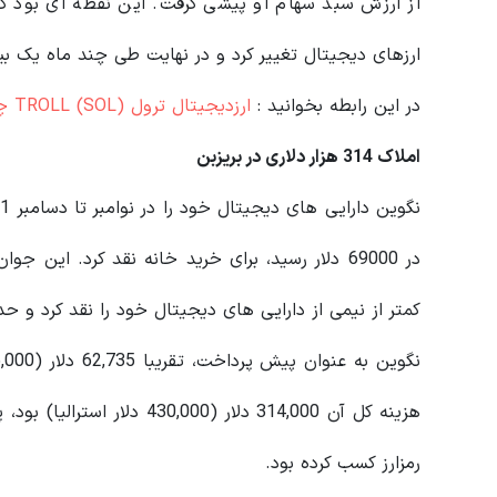
از ارزش سبد سهام او پیشی گرفت. این نقطه ای بود که در
ارزهای دیجیتال تغییر کرد و در نهایت طی چند ماه یک بیت کوین (BTC) خ
در این رابطه بخوانید‌ :
ارزدیجیتال ترول TROLL (SOL) چیست؟ معرفی میم‌کوین ترول روی بلاکچین سولانا
املاک 314 هزار دلاری در بریزبن
در 69000 دلار رسید، برای خرید خانه نقد کرد. ای
کمتر از نیمی از دارایی های دیجیتال خود را نقد کرد و حدود 31400 دلار 43000 دلار استرالیا برای او باقی
هزینه کل آن 314,000 دلار (00
رمزارز کسب کرده بود.