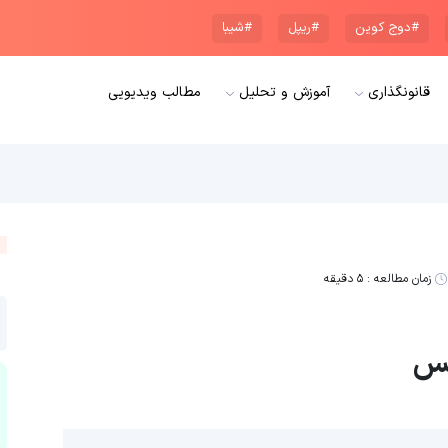
#دوج کوین
#ریپل
#شیبا
قانونگذاری
آموزش و تحلیل
مطالب ویدیویی
زمان مطالعه :
۵ دقیقه
نس