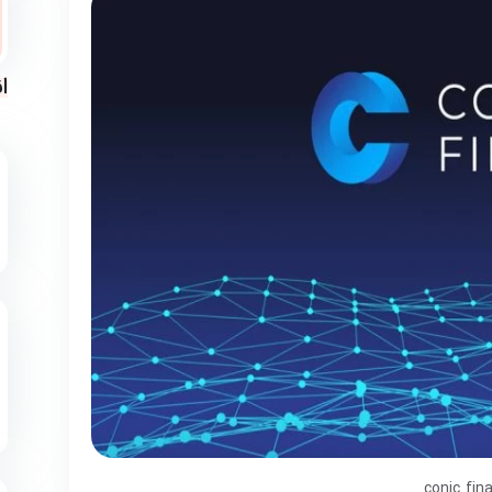
ا
conic fin