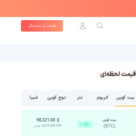
قیمت ارز دیجیتال
قیمت لحظه‌ای
بیت کوین
اتریوم
تتر
دوج کوین
شیبا
بیت کوین
$
98,321.00
1.50٪
(BTC)
6,829,098,908
تومان