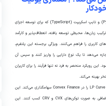
ودکار
معماری کونیک فایننس با ادغام زبان‌های پایتون (Python) و تایپ اسکریپت (TypeScript) که برای توسعه اجزای
یب زبان‌ها، محیطی توسعه‌ یافته‌، انعطاف‌پذیر و کارآمد
های کاربری را فراهم می‌کنند. ویژگی برجسته این پلتفرم،
قدینگی اجازه می‌دهد تا یک نوع دارایی را واریز کنند و سپس آن
ر در چندین استخر Curve پخش می‌شود. این رویکرد منحصر به فرد نه تنها فرآیند را برای کاربران
خر بهینه می‌کند.
کونیک فایننس همچنین به‌صورت خودکار تمام توکن‌های LP Curve را در Convex Finance سهامگذاری می‌کند. این
امر تأمین‌کنندگان نقدینگی را قادر می‌سازد تا جوایزی اضافی به صورت توکن‌های CVX و CRV کسب کنند. این