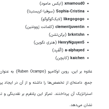
0
xmamoud
(ایکس مامود)
Sophia-Cristina
(سوفیا-کریستینا)
likegogogo
(لایک‌گوگوگو)
clementjuventin
(کلمانت ژوونتین)
brkntshn
(برکن‌تشن)
HenryNguyen5
(هنری نگوین)
a-alphayed
(اَلْفَیِد)
kaichen
(کایچن)
علاوه بر این، رو
جمع، دامنه‌ای از تخصص‌ها را داشته و از آن در ایجاد پر
استراتژیک آن پرداختند. تمرکز این پلتفرم بر نقدینگی و تن
نشان می‌دهد.