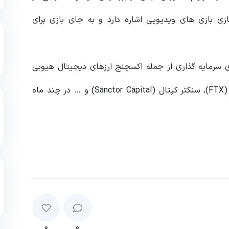
ی بازی های ویدیویی اشاره دارد و به جای بازی برای
 سرمایه‌ گذاری از جمله اکسچنج ارزهای دیجیتال هیوبی
(Huobi)، سولانا ونچرز (Solana Ventures)، اف تی اکس (FTX)، سنکتر کپتال (Sanctor Capital) و … در چند ماه
۰
۰