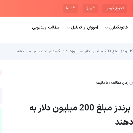
#دوج کوین
#ریپل
#شیبا
قانونگذاری
آموزش و تحلیل
مطالب ویدیویی
ژه های گیمفای اختصاص می دهند
زمان مطالعه :
۵ دقیقه
زنجیره هوشمند بایننس و انیموکا برندز مبلغ 200 میلیون دلار به
دهند