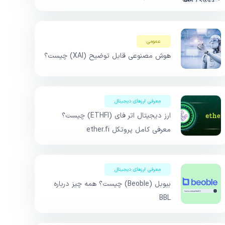
عمومی
هوش مصنوعی قابل توضیح (XAI) چیست؟
معرفی ارزهای دیجیتال
ارز دیجیتال اتر فای (ETHFI) چیست؟
معرفی کامل پروتکل ether.fi
معرفی ارزهای دیجیتال
بیوبل (Beoble) چیست؟ همه چیز درباره
BBL