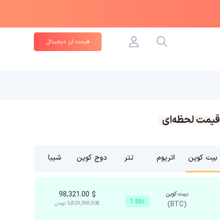
قیمت ارز دیجیتال
قیمت لحظه‌ای
بیت کوین
اتریوم
تتر
دوج کوین
شیبا
بیت کوین
$
98,321.00
1.50٪
(BTC)
6,829,098,908
تومان