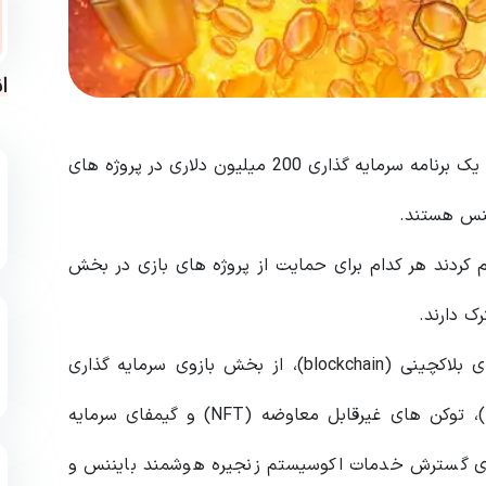
ا
زنجیره هوشمند بایننس و انیموکا برندز در حال راه اندازی یک برنامه سرمایه گذاری 200 میلیون دلاری در پروژه های
ننس هستند.
س و انیموکا برندز در 6 دسامبر اعلام کردند هر کدام برای حمایت از پروژه های بازی در بخش
زنجیره هوشمند بایننس، یکی از بزرگترین اکوسیستم های بلاکچینی (blockchain)، از بخش بازوی سرمایه گذاری
خود مبلغ 1 میلیارد دلار در امور مالی غیرمتمرکز (DeFi)، توکن های غیرقابل معاوضه (NFT) و گیمفای سرمایه
ای گسترش خدمات اکوسیستم زنجیره هوشمند بایننس و