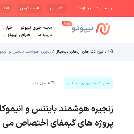
برچسب های پر بازدید :
#اتریوم
#بیت کوین
#تتر
مجله خبری نیپوتو
اخبار
درباره ما
صرافی نیپوتو
/ فین تک های ارزهای دیجیتال /
زنجیره هوشمند بایننس و انیموکا برندز مبلغ 200 میلیون دلار به پرو
فین تک های ارزهای دیجیتال
4 سال پیش
پروژه های گیمفای اختصاص می 