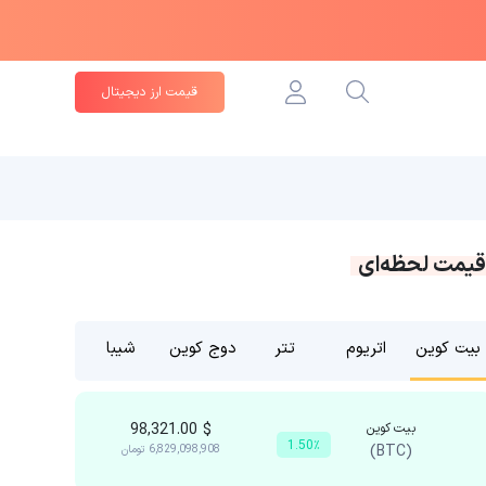
قیمت ارز دیجیتال
قیمت لحظه‌ای
بیت کوین
اتریوم
تتر
دوج کوین
شیبا
بیت کوین
$
98,321.00
1.50٪
(BTC)
6,829,098,908
تومان