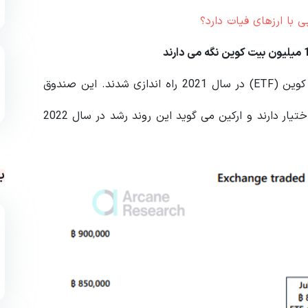
با ارزهای فیات دارد؟
چندین صندوق قابل معامله در بورس معاملات آتی بیت کوین (ETF) در سال 2021 راه اندازی شدند. این صندوق
ها در حال حاضر مجموعاً حدود 846,309 بیت کوین در اختیار دارند و ارکین می گوید این روند رشد در سال 2022
ب