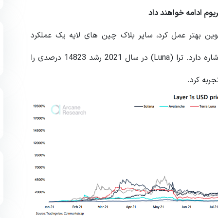
ریوم ادامه خواهند داد
سال با افزایش 455٪ تا 73٪ از بیت کوین بهتر عمل کرد، سایر بلاک چین های لایه یک عملکرد
بهتری از اتر داشتند. لایه یک به بلاک چین های مستقل اشاره دارد. ترا (Luna) در سال 2021 رشد 14823 درصدی را