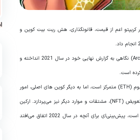
ا
 کریپتو اعم از قیمت، قانونگذاری، هش ریت بیت کوین و
شرکت تحقیقاتی بلاک چین ارکین ریسرچ (Arcane Research) نگاهی به گزارش نهایی خود در سال 2021 انداخته و
گزارش ارکین در 28 دسامبر بر روی بیت‌کوین (BTC) و اتریوم (ETH) متمرکز است، اما به دیگر کوین های اصلی، امور
مالی غیرمتمرکز (DeFi)، میم کوین‌ها، توکن‌های غیرقابل تعویض (NFT)، مشتقات و موارد دیگر نیز می‌پردازد. ارکین
در مورد هر موضوعی که در این گزارش پوشش داده شده است، پیش‌بینی‌ای برای آنچه در سال 2022 اتفاق می‌افتد