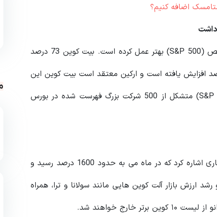
داشت
این گزارش اشاره کرد که تا سال 2021، بیت کوین از شاخص (S&P 500) بهتر عمل کرده است. بیت کوین 73 درصد
یافته است در حالی که (S&P 500) امسال 28 درصد افزایش یافته است و ارکین معتقد است بیت کوین این
م
عملکرد را در سال آینده ادامه خواهد داد. شاخص (S&P 500) متشکل از 500 شرکت بزرگ فهرست شده در بورس
ارکین به رشد فوق العاده بایننس کوین (BNB) در سال جاری اشاره کرد که در ماه می به حدود 1600 درصد رسید و
ین اساس و رشد ارزش بازار آلت‌ کوین هایی مانند سولانا و ترا، همراه