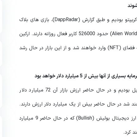
وند
در سال جاری شاهد فروش چشمگیر (NFT) ها در حوزه کریپتو بودیم و طبق گزارش (DappRadar)، بازی های بلاک
چینی مانند اسپلینترلندز (Splinterlands) و ایلین وردز (Alien Worlds) حدود 526000 کاربر فعال روزانه دارند. ارکین
پیش‌بینی می‌کند که در سال 2022، برندهای بازی سنتی به فضای (NFT) وارد خواهند شد و از این بازار در حال رشد
 بیش از 5 میلیارد دلار خواهد بود
امسال شاهد عرضه عمومی سهام کوین بیس در 14 آوریل بودیم و در حال حاضر ارزش بازار آن 72 میلیارد دلار
ویی که در سال 2022 عمومی خواهند شد در حال حاضر بیش از یک میلیارد دلار ارزش دارند.
ارکین بر این باور است شرکت های دیگری مانند اکسچنج ارز دیجیتال بولیش (Bullish) که در حال حاضر 9 میلیارد