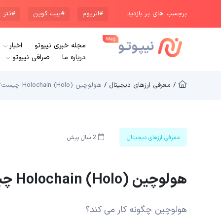
برچسب های پر بازدید :
#اتریوم
#بیت کوین
#تتر
مجله خبری نیپوتو
اخبار
درباره ما
صرافی نیپوتو
/ معرفی ارزهای دیجیتال /
هولوچین Holochain (Holo) چیست؟
معرفی ارزهای دیجیتال
2 سال پیش
هولوچین Holochain (Holo) چیست؟
هولوچین چگونه کار می کند؟