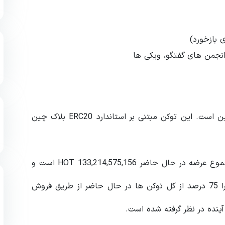
بازخورد)
انجمن های گفتگو، ویکی ها
توکن هولو HOT (Holo) توکن موقت اکوسیستم هولوچین است. این توکن مبتنی بر استاندارد ERC20 بلاک چین
ICO هولو از 29 مارس تا 28 آوریل 2018 انجام شد. مجموع عرضه در حال حاضر 133,214,575,156 HOT است و
عرضه کل به 177,619,433,541 HOT افزایش می یابد زیرا 75 درصد از کل توکن ها در حال حاضر از طریق فروش