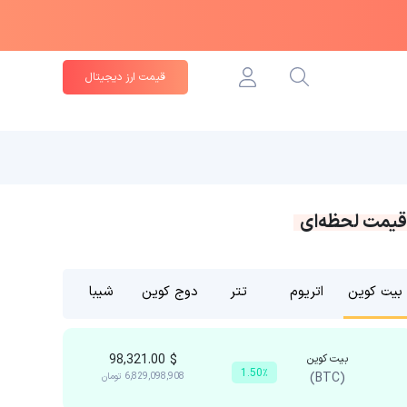
قیمت ارز دیجیتال
قیمت لحظه‌ای
بیت کوین
اتریوم
تتر
دوج کوین
شیبا
بیت کوین
$
98,321.00
1.50٪
(BTC)
6,829,098,908
تومان