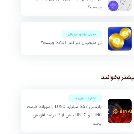
چیست؟
معرفی ارزهای دیجیتال
ارز دیجیتال تتر گلد XAUT چیست؟
یشتر بخوانید
اخبار آلت کوین ها
بایننس 5.57 میلیارد LUNC را سوزاند؛ قیمت
LUNC و USTC بیش از 7 درصد افزایش
یافت