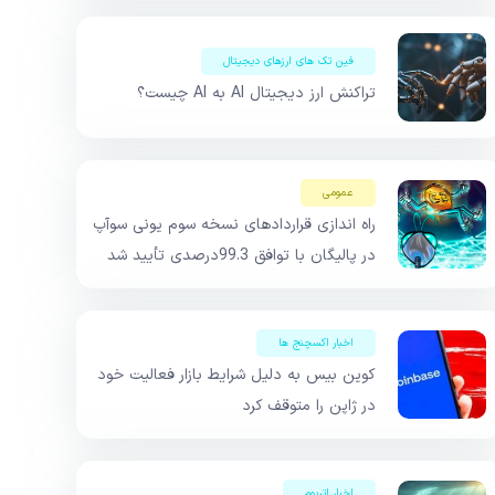
فین تک های ارزهای دیجیتال
تراکنش ارز دیجیتال AI به AI چیست؟
عمومی
راه اندازی قراردادهای نسخه سوم یونی سوآپ
در پالیگان با توافق 99.3درصدی تأیید شد
اخبار اکسچنج ها
کوین بیس به دلیل شرایط بازار فعالیت خود
در ژاپن را متوقف کرد
اخبار اتریوم