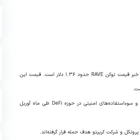
بر اساس داده‌های CoinMarketCap، در زمان نگارش این خبر قیمت توکن RAVE حدود ۱.۳۶ دلار است. قیمت این
همزمان با این اتفاق، گزارش‌ها نشان می‌دهد که حملات و سوءاستفاده‌های امنیتی در حوزه DeFi طی ماه آوریل