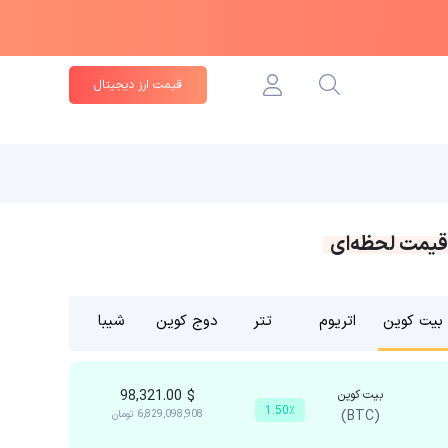
قیمت ارز دیجیتال
قیمت لحظه‌ای
بیت کوین
اتریوم
تتر
دوج کوین
شیبا
بیت کوین
$
98,321.00
1.50٪
(BTC)
6,829,098,908
تومان