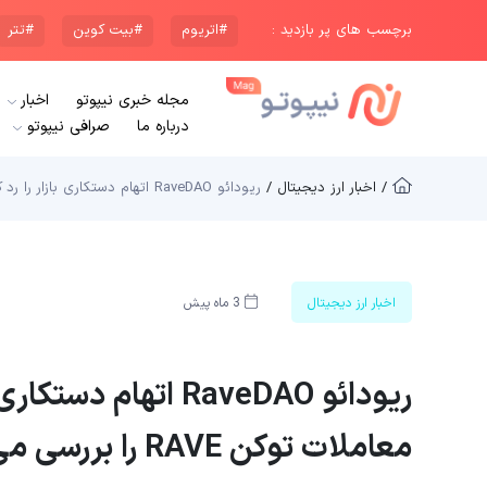
برچسب های پر بازدید :
#اتریوم
#بیت کوین
#تتر
مجله خبری نیپوتو
اخبار
درباره ما
صرافی نیپوتو
/ اخبار ارز دیجیتال /
ریودائو RaveDAO اتهام دستکاری بازار را رد کرد؛ بایننس و بیتگت معاملات توکن RAVE را بررسی می‌کنند
اخبار ارز دیجیتال
3 ماه پیش
ریودائو RaveDAO اتها
معاملات توکن RAVE را بررسی می‌کنند