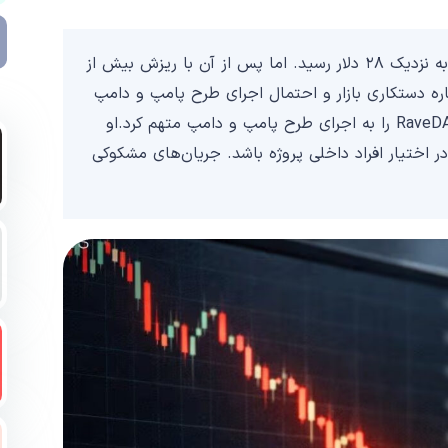
قیمت توکن RAVE در مدت کوتاهی از حدود ۰.۲۵ دلار به نزدیک ۲۸ دلار رسید. اما پس از آن با ریزش بیش از
باره دستکاری بازار و احتمال اجرای طرح پامپ و دامپ
مطرح شد. ZachXBT، تحلیلگر مشهور آنچین، پروژه RaveDAO را به اجرای طرح پامپ و دامپ متهم کرد.او
از عرضه توکن RAVE ممکن است در اختیار افراد داخلی پروژه باشد. جریان‌های مشکوکی