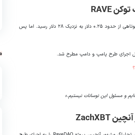
 RAVE
ماجرا پس از آن آغاز شد که قیمت توکن RAVE در مدت کوتاهی از حدود ۰.۲۵ دلار به نزدیک ۲۸ دلار رسید. اما پس
م
 اجرای طرح پامپ و دامپ مطرح شد.
ایم و مسئول این نوسانات نیستیم.»
ZachXBT
تحقیقات این پرونده پس از آن شدت گرفت که ZachXBT، تحلیلگر مشهور آنچین، پروژه RaveDAO را به اجرای طرح