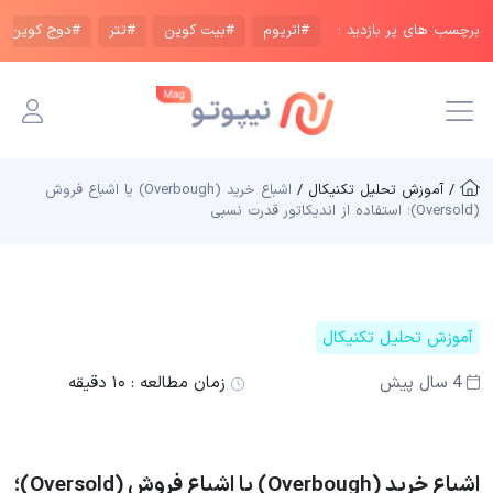
برچسب های پر بازدید :
#اتریوم
#بیت کوین
#تتر
#دوج کوین
/ آموزش تحلیل تکنیکال /
اشباع خرید (Overbough) یا اشباع فروش
(Oversold)؛ استفاده از اندیکاتور قدرت نسبی
آموزش تحلیل تکنیکال
4 سال پیش
زمان مطالعه :
۱۰ دقیقه
اشباع خرید (Overbough) یا اشباع فروش (Oversold)؛