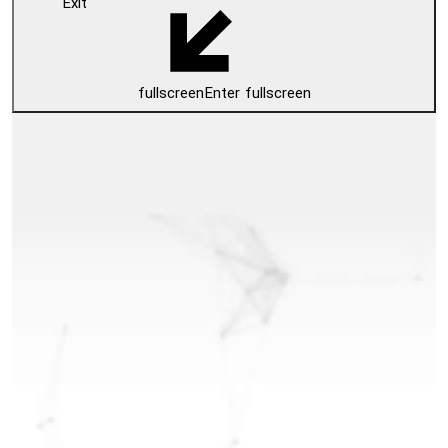
Exit
fullscreen
Enter fullscreen